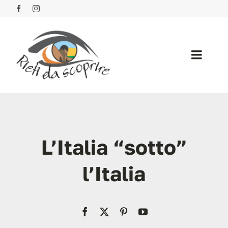
Salta
al
contenuto
Toggle
Naviga
Products
Solutions
L’Italia “sotto”
Company
l’Italia
Resources