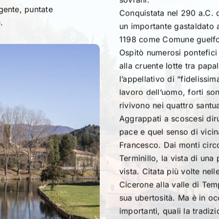
gente, puntate
Conquistata nel 290 a.C. 
.
un importante gastaldato 
1198 come Comune guelfo p
Ospitò numerosi pontefici 
alla cruente lotte tra pap
l’appellativo di “fidelissi
lavoro dell’uomo, forti son
rivivono nei quattro santu
Aggrappati a scoscesi diru
pace e quel senso di vicin
Francesco. Dai monti circ
Terminillo, la vista di una
vista. Citata più volte nel
Cicerone alla valle di Tem
sua ubertosità. Ma è in o
importanti, quali la tradiz