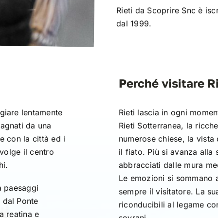
Rieti da Scoprire Snc è isc
dal 1999.
Perché visitare R
ggiare lentamente
Rieti lascia in ogni momen
pagnati da una
Rieti Sotterranea, la ricche
 con la città ed i
numerose chiese, la vista
vvolge il centro
il fiato. Più si avanza alla
hi.
abbracciati dalle mura med
Le emozioni si sommano al
da paesaggi
sempre il visitatore. La su
 dal Ponte
riconducibili al legame co
a reatina e
sovrani.