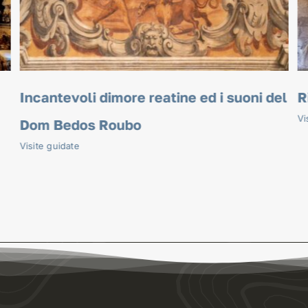
el
Rieti sottosopra
R
Visite guidate
Vi