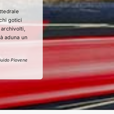
attedrale
hi gotici
archivolti,
ttà aduna un
uido Piovene