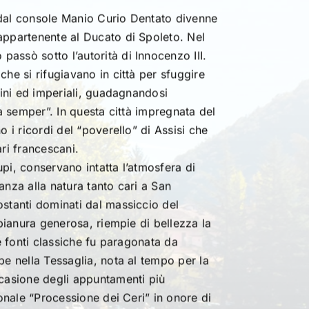
dal console Manio Curio Dentato divenne
appartenente al Ducato di Spoleto. Nel
assò sotto l’autorità di Innocenzo III.
che si rifugiavano in città per sfuggire
alini ed imperiali, guadagnandosi
ma semper”. In questa città impregnata del
o i ricordi del “poverello” di Assisi che
ari francescani.
pi, conservano intatta l’atmosfera di
anza alla natura tanto cari a San
ostanti dominati dal massiccio del
 pianura generosa, riempie di bellezza la
le fonti classiche fu paragonata da
pe nella Tessaglia, nota al tempo per la
ccasione degli appuntamenti più
ionale “Processione dei Ceri” in onore di