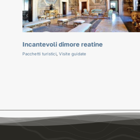
Incantevoli dimore reatine ed i suoni d
Dom Bedos Roubo
Visite guidate